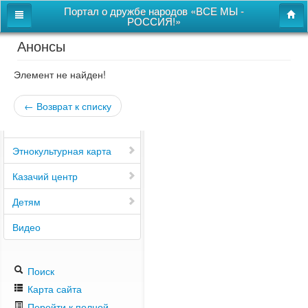
Портал о дружбе народов «ВСЕ МЫ -
РОССИЯ!»
Анонсы
Главная
Дом дружбы народов
Элемент не найден!
Новости
← Возврат к списку
СВОи
Этнокультурная карта
Казачий центр
Детям
Видео
Поиск
Карта сайта
Перейти к полной