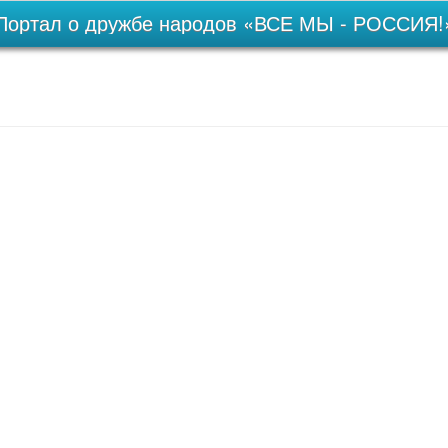
Портал о дружбе народов «ВСЕ МЫ - РОССИЯ!