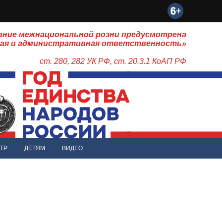
ание межнациональной розни предусмотрена
ная и административная ответственность»
ст. 280, 282 УК РФ, ст. 20.3.1 КоАП РФ
ТР
ДЕТЯМ
ВИДЕО