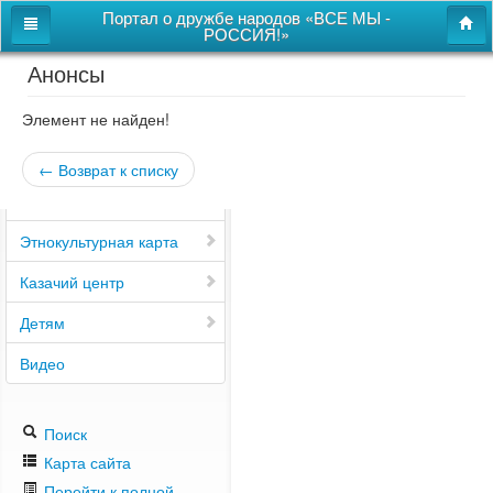
Портал о дружбе народов «ВСЕ МЫ -
РОССИЯ!»
Анонсы
Главная
Дом дружбы народов
Элемент не найден!
Новости
← Возврат к списку
СВОи
Этнокультурная карта
Казачий центр
Детям
Видео
Поиск
Карта сайта
Перейти к полной