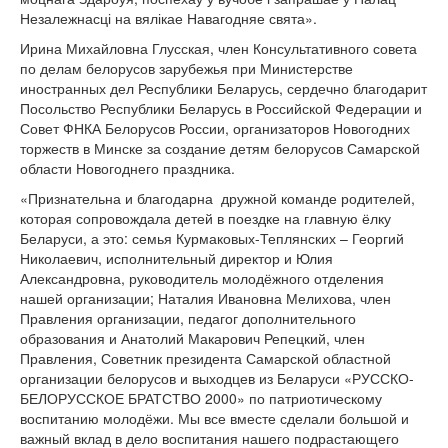
Незалежнасці на вялікае Навагодняе свята».
Ирина Михайловна Глусская, член Консультативного совета
по делам белорусов зарубежья при Министерстве
иностранных дел Республики Беларусь, сердечно благодарит
Посольство Республики Беларусь в Российской Федерации и
Совет ФНКА Белорусов России, организаторов Новогодних
торжеств в Минске за создание детям белорусов Самарской
области Новогоднего праздника.
«Признательна и благодарна дружной команде родителей,
которая сопровождала детей в поездке на главную ёлку
Беларуси, а это: семья Курмаковых-Теплянских – Георгий
Николаевич, исполнительный директор и Юлия
Александровна, руководитель молодёжного отделения
нашей организации; Наталия Ивановна Мелихова, член
Правления организации, педагог дополнительного
образования и Анатолий Макарович Репецкий, член
Правления, Советник президента Самарской областной
организации белорусов и выходцев из Беларуси «РУССКО-
БЕЛОРУССКОЕ БРАТСТВО 2000» по патриотическому
воспитанию молодёжи. Мы все вместе сделали большой и
важный вклад в дело воспитания нашего подрастающего