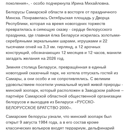
поколения», - особо подчеркнула Ирина Михайловна.
Белорусы Самарской области в восторге от праздничного
Минска. Понравилась Октябрьская площадь у Дворца
Республики, которая на время новогодних торжеств
превратилась в сияющую сказку - сердце белорусского
праздника, где главная ёлка Беларуси искрилась золотыми-
серебряными зеркальными шарами, игрушками и 22
тысячами огней на 3,3 км. гирлянд, а 12 арочных
конструкций, обозначающих 12 месяцев и 12 часов, манили
загадать желания на 2026 год.
Зимняя столица Беларуси, превращённая в единый
новогодний сказочный парк, не хотела отпускать гостей из
Самары, а они особо и не сопротивлялись. С великим
удовольствием посетили уникальный музей живой природы -
минский зоопарк, который расположен в Заводском районе –
партнёре Самарской областной общественной организации
белорусов и выходцев из Беларуси «РУССКО-
БЕЛОРУССКОЕ БРАТСТВО 2000».
Самарские белорусы узнали, что минский зоопарк был
открыт 9 августа 1984 года, а в его состав кроме
классических вольеров входят террариум, дельфинарий