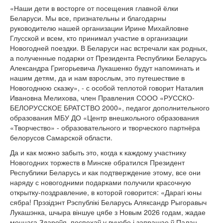
«Наши дети в восторге от посещения главной ёлки
Беларуси. Мы все, признательны и благодарны
руководителю нашей организации Ирине Михайловне
Глусской и всем, кто принимал участие в организации
Новогодней поездки. В Беларуси нас встречали как родных,
а полученные подарки от Президента Республики Беларусь
Александра Григорьевича Лукашенко будут напоминать и
нашим детям, да и нам взрослым, это путешествие в
Новогоднюю сказку», - с особой теплотой говорит Наталия
Ивановна Мелихова, член Правления СООО «РУССКО-
БЕЛОРУССКОЕ БРАТСТВО 2000», педагог дополнительного
образования МБУ ДО «Центр внешкольного образования
«Творчество» - образовательного и творческого партнёра
белорусов Самарской области.
Да и как можно забыть это, когда к каждому участнику
Новогодних торжеств в Минске обратился Президент
Республики Беларусь и как подтверждение этому, все они
наряду с новогодними подарками получили красочную
открытку-поздравление, в которой говорится: «Дарагі юны
сябра! Прэзідэнт Рэспублікі Беларусь Аляксандр Рыгоравыч
Лукашэнка, шчыра віншуе цябе з Новым 2026 годам, жадае
моцнага Здароўя, поспехаў у вучобе і запрашае ў Палац