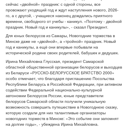
сейчас «двойной» праздник: с одной стороны, все
провожают уходящий год и ждут наступления нового, 2026-
го, а с другой, - учащиеся наконец дождались приятного
времени, свободного от учебы - каникул. «Поэтому - двойной
праздник. Новый год и каникулы», - сказал Президент.
Для юных белорусов из Самары, Новогодние торжества в
Минске даже не «двойной», а «тройной» праздник. Новый
год и каникулы, а ещё они впервые побывали на
исторической родине своих родителей, бабушек и дедушек.
Ирина Михайловна Глусская, президент Самарской
областной общественной организации белорусов и выходцев
из Беларуси «РУССКО-БЕЛОРУССКОЕ БРАТСТВО 2000»
особо отмечает, что благодаря приглашению Посольства
Республики Беларусь в Российской Федерации, при активном
содействии Федеральной национально-культурной
автономии Белорусов России, юные представители
белорусов Самарской области получили уникальную
возможность совершить путешествие в Новогоднюю сказку,
которую создали для них талантливые организаторы
новогодних торжеств в Минске: «Это событие они запомнят
на долгие годы», - убеждена Ирина Михайловна.