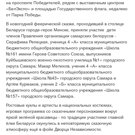
на проспекте Победителей, рядом с выставочным центром
версии сайта
«БелЭкспо» и площадью Государственного флага, недалеко
от Парка Победы.
В новогодней феерической сказке, проходившей в столице
Беларуси городе-герое Минске, приняли участие дети
членов Правления организации самарских белорусов -
Серафима Репецкая, ученица 4 «А» класса муниципального
бюджетного общеобразовательного учреждения «Школа
№161 имени Героев Советского Союза, выпускников
Куйбышевского военно-пехотного училища №1» городского
округа Самара; Макар Мелихов, ученик 4 «А» класса
муниципального бюджетного общеобразовательного
учреждения «Школа №43» городского округа Самара и
Артём Курмаков, ученик 2 «Б» класса муниципального
бюджетного общеобразовательного учреждения «Школа
№157» городского округа Самара.
Ростовые куклы и артисты в национальных костюмах,
игровая программа со сказочными персонажами вокруг
яркой зелёной красавицы - по традиции участники главной
ёлки Беларуси окунулись в неповторимую сказочную
атмосферу ещё в фойе Дворца Независимости.