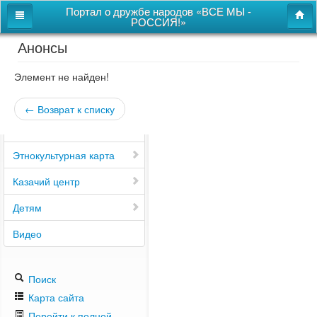
Портал о дружбе народов «ВСЕ МЫ -
РОССИЯ!»
Анонсы
Главная
Дом дружбы народов
Элемент не найден!
Новости
← Возврат к списку
СВОи
Этнокультурная карта
Казачий центр
Детям
Видео
Поиск
Карта сайта
Перейти к полной