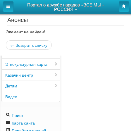
Портал о дружбе народов «ВСЕ МЫ -
РОССИЯ!»
Анонсы
Главная
Дом дружбы народов
Элемент не найден!
Новости
← Возврат к списку
СВОи
Этнокультурная карта
Казачий центр
Детям
Видео
Поиск
Карта сайта
Перейти к полной