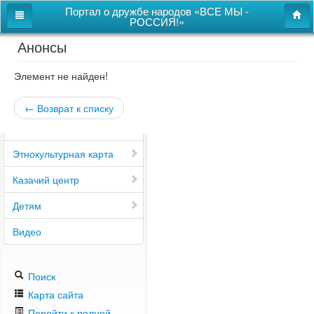
Портал о дружбе народов «ВСЕ МЫ -
РОССИЯ!»
Анонсы
Главная
Дом дружбы народов
Элемент не найден!
Новости
← Возврат к списку
СВОи
Этнокультурная карта
Казачий центр
Детям
Видео
Поиск
Карта сайта
Перейти к полной