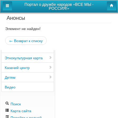
Портал о дружбе народов «ВСЕ МЫ -
РОССИЯ!»
Анонсы
Главная
Дом дружбы народов
Элемент не найден!
Новости
← Возврат к списку
СВОи
Этнокультурная карта
Казачий центр
Детям
Видео
Поиск
Карта сайта
Перейти к полной