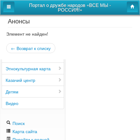
Портал о дружбе народов «ВСЕ МЫ -
РОССИЯ!»
Анонсы
Главная
Дом дружбы народов
Элемент не найден!
Новости
← Возврат к списку
СВОи
Этнокультурная карта
Казачий центр
Детям
Видео
Поиск
Карта сайта
Перейти к полной