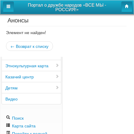
Портал о дружбе народов «ВСЕ МЫ -
РОССИЯ!»
Анонсы
Главная
Дом дружбы народов
Элемент не найден!
Новости
← Возврат к списку
СВОи
Этнокультурная карта
Казачий центр
Детям
Видео
Поиск
Карта сайта
Перейти к полной