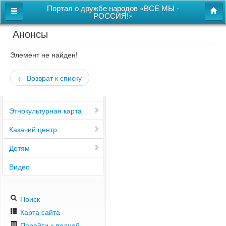
Портал о дружбе народов «ВСЕ МЫ -
РОССИЯ!»
Анонсы
Главная
Дом дружбы народов
Элемент не найден!
Новости
← Возврат к списку
СВОи
Этнокультурная карта
Казачий центр
Детям
Видео
Поиск
Карта сайта
Перейти к полной