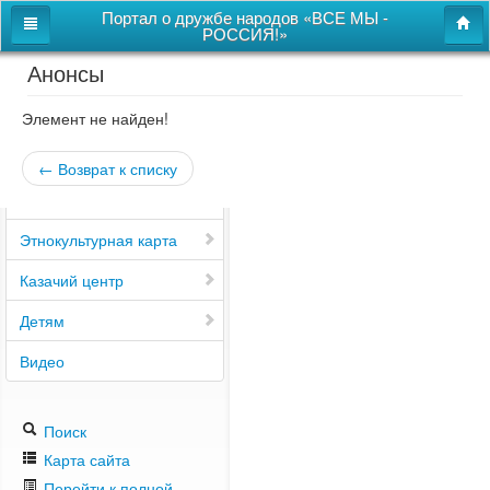
Портал о дружбе народов «ВСЕ МЫ -
РОССИЯ!»
Анонсы
Главная
Дом дружбы народов
Элемент не найден!
Новости
← Возврат к списку
СВОи
Этнокультурная карта
Казачий центр
Детям
Видео
Поиск
Карта сайта
Перейти к полной