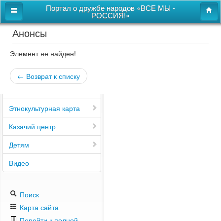
Портал о дружбе народов «ВСЕ МЫ -
РОССИЯ!»
Анонсы
Главная
Дом дружбы народов
Элемент не найден!
Новости
← Возврат к списку
СВОи
Этнокультурная карта
Казачий центр
Детям
Видео
Поиск
Карта сайта
Перейти к полной