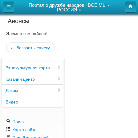
Портал о дружбе народов «ВСЕ МЫ -
РОССИЯ!»
Анонсы
Главная
Дом дружбы народов
Элемент не найден!
Новости
← Возврат к списку
СВОи
Этнокультурная карта
Казачий центр
Детям
Видео
Поиск
Карта сайта
Перейти к полной