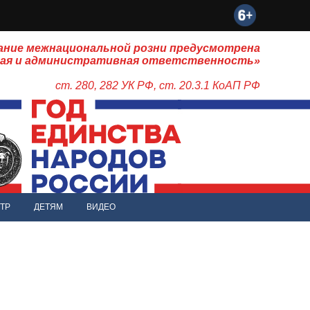
ание межнациональной розни предусмотрена
ная и административная ответственность»
ст. 280, 282 УК РФ, ст. 20.3.1 КоАП РФ
ТР
ДЕТЯМ
ВИДЕО