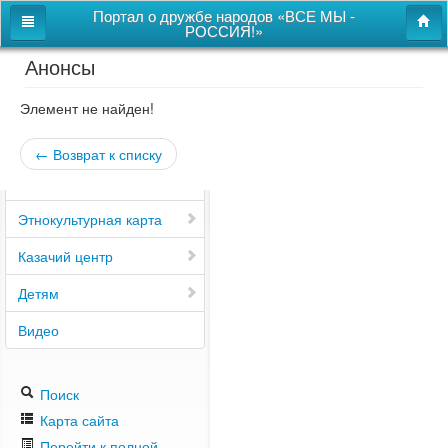
Портал о дружбе народов «ВСЕ МЫ -
РОССИЯ!»
Анонсы
Главная
Дом дружбы народов
Элемент не найден!
Новости
← Возврат к списку
СВОи
Этнокультурная карта
Казачий центр
Детям
Видео
Поиск
Карта сайта
Перейти к полной