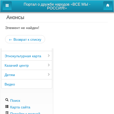
Портал о дружбе народов «ВСЕ МЫ -
РОССИЯ!»
Анонсы
Главная
Дом дружбы народов
Элемент не найден!
Новости
← Возврат к списку
СВОи
Этнокультурная карта
Казачий центр
Детям
Видео
Поиск
Карта сайта
Перейти к полной