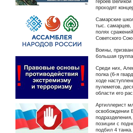
героев Великой
проходят конце
Самарские школ
тыс. самарцев,
полях сражений
Советского Сою
Воины, призван
большая группа
Среди них, Але
полка (6-я гва
ходе наступлен
пулеметов, дес
области его ра
Артиллерист мл
освобождении Б
подразделения,
позиции с подн
подбил 4 танка