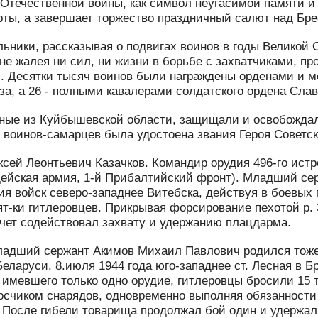
 Отечественной войны, как символ неугасимой памяти и 
рты, а завершает торжество праздничный салют над Бре
ьники, рассказывая о подвигах воинов в годы Великой 
 не жалея ни сил, ни жизни в борьбе с захватчиками, 
. Десятки тысяч воинов были награждены орденами и м
за, а 26 - полными кавалерами солдатского ордена Слав
ные из Куйбышевской области, защищали и освобождали
 воинов-самарцев была удостоена звания Героя Советск
ксей Леонтьевич Казачков. Командир орудия 496-го ист
рдейская армия, 1-й Прибалтийский фронт). Младший сер
ия войск северо-западнее Витебска, действуя в боевых 
ят-ки гитлеровцев. Прикрывая форсирование пехотой р.
счет содействовал захвату и удержанию плацдарма.
адший сержант Акимов Михаил Павлович родился тоже 
еларуси. 8.июля 1944 года юго-западнее ст. Лесная в Б
 имевшего только одно орудие, гитлеровцы бросили 15 
осчиком снарядов, одновременно выполняя обязанности
. После гибели товарища продолжал бой один и удержал 