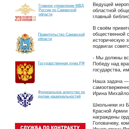
Ведущей мероп
Главное управление МВД
областной общ
России по Самарской
области
главный библио
В своём привет
общественной 
Правительство Самарской
области
историческую з
подвигах советс
- Мы должны вс
Победу над вра
Государственная дума РФ
государства, им
Наша задача — 
самоотверженно
Федеральное агентство по
Ирина Михайлов
делам национальностей
Школьники из Б
Красной Армии 
награждены орд
Головачеву, ко