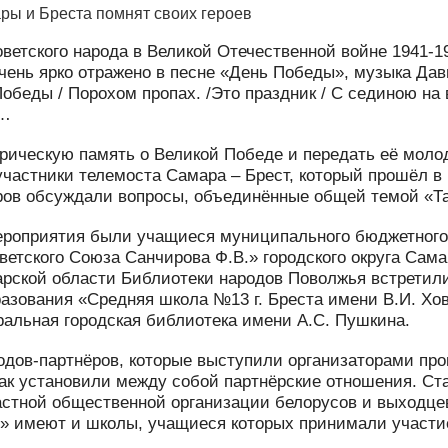
ы и Бреста помнят своих героев
ветского народа в Великой Отечественной войне 1941-19
очень ярко отражено в песне «День Победы», музыка Да
беды / Порохом пропах. /Это праздник / С сединою на в
»…
рическую память о Великой Победе и передать её моло
участники телемоста Самара – Брест, который прошёл в 
ров обсуждали вопросы, объединённые общей темой «Так
ероприятия были учащиеся муниципального бюджетног
ветского Союза Санчирова Ф.В.» городского округа Самар
рской области Библиотеки народов Поволжья встретили
азования «Средняя школа №13 г. Бреста имени В.И. Хо
ральная городская библиотека имени А.С. Пушкина.
одов-партнёров, которые выступили организаторами про
 как установили между собой партнёрские отношения. Ст
астной общественной организации белорусов и выхо
 имеют и школы, учащиеся которых принимали участие