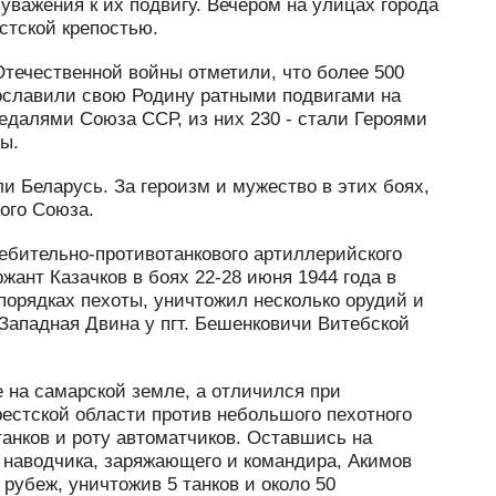
уважения к их подвигу. Вечером на улицах города
стской крепостью.
Отечественной войны отметили, что более 500
прославили свою Родину ратными подвигами на
едалями Союза ССР, из них 230 - стали Героями
ы.
 Беларусь. За героизм и мужество в этих боях,
ого Союза.
ребительно-противотанкового артиллерийского
жант Казачков в боях 22-28 июня 1944 года в
порядках пехоты, уничтожил несколько орудий и
 Западная Двина у пгт. Бешенковичи Витебской
на самарской земле, а отличился при
рестской области против небольшого пехотного
танков и роту автоматчиков. Оставшись на
 наводчика, заряжающего и командира, Акимов
рубеж, уничтожив 5 танков и около 50