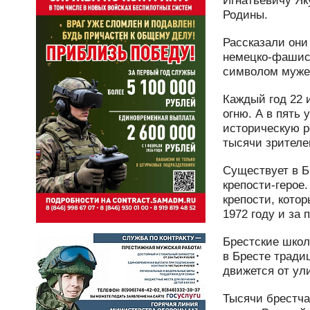
Игнатьевичу Як
Родины.
Рассказали они
немецко-фашист
символом мужес
Каждый год 22 
огню. А в пять
историческую р
тысячи зрителе
Существует в Б
крепости-герое
крепости, кото
1972 году и за
Брестские школ
в Бресте тради
движется от ул
Тысячи брестча