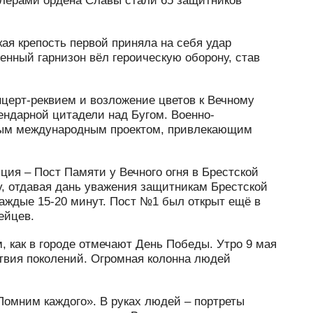
алерами ордена Славы стали 65 защитников
кая крепость первой приняла на себя удар
енный гарнизон вёл героическую оборону, став
нцерт-реквием и возложение цветов к Вечному
ендарной цитадели над Бугом. Военно-
ьным международным проектом, привлекающим
ция – Пост Памяти у Вечного огня в Брестской
у, отдавая дань уважения защитникам Брестской
аждые 15-20 минут. Пост №1 был открыт ещё в
ейцев.
, как в городе отмечают День Победы. Утро 9 мая
твия поколений. Огромная колонна людей
Помним каждого». В руках людей – портреты