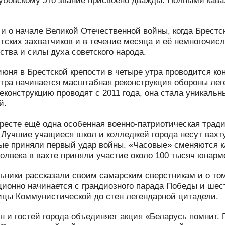
убовскому это звание присвоено дважды. Полными кав
 и о начале Великой Отечественной войны, когда Брестс
ских захватчиков и в течение месяца и её немногочисл
тва и силы духа советского народа.
июня в Брестской крепости в четыре утра проводится ко
 утра начинается масштабная реконструкция обороны лег
еконструкцию проводят с 2011 года, она стала уникал
й.
ресте ещё одна особенная военно-патриотическая тради
. Лучшие учащиеся школ и колледжей города несут вахт
рые приняли первый удар войны. «Часовые» сменяются к
 полвека в вахте приняли участие около 100 тысяч юнарм
ьники рассказали своим самарским сверстникам и о том
ционно начинается с грандиозного парада Победы и шес
ицы Коммунистической до стен легендарной цитадели.
н и гостей города объединяет акция «Беларусь помнит. 