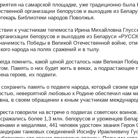
риятия на самарской площадке, уже традиционно была
ественной организации белорусов и выходцев из Бел
текарь Библиотеки народов Поволжья.
ствии к участникам телемоста Ирина Михайловна Глусс
организации белорусов и выходцев из Беларуси «РУС
начимость Победы в Великой Отечественной войне, отм
кого народа на полях сражений и в тылу.
егда помнить, какой ценой досталось нам Великая Побед
гом. Память о них будет жить в веках, а подрастающее 
ена героев, их подвиги.
сохранить память о подвиге народа, который своим ед
стью, невероятной любовью к Родине обеспечил нам ми
на, в своем обращении к юным участникам международ
реста говорили на встрече о подвигах советских воино
сражались более 1,3 млн. белорусов и уроженцев Белару
енами и медалями, 441 человек удостоен звания Героя 
мандирам танковых соединений Иосифу Ираклиевичу Гус