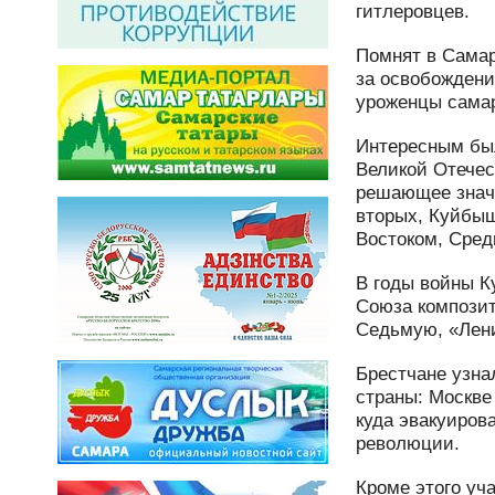
гитлеровцев.
Помнят в Самар
за освобождени
уроженцы самар
Интересным был
Великой Отечес
решающее значе
вторых, Куйбы
Востоком, Сред
В годы войны К
Союза композит
Седьмую, «Лен
Брестчане узна
страны: Москве
куда эвакуиров
революции.
Кроме этого уч