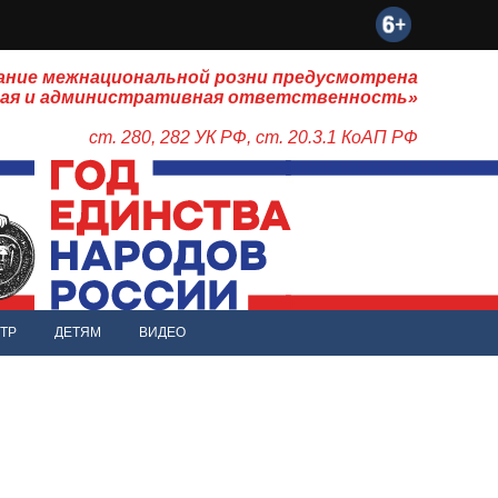
ание межнациональной розни предусмотрена
ная и административная ответственность»
ст. 280, 282 УК РФ, ст. 20.3.1 КоАП РФ
ТР
ДЕТЯМ
ВИДЕО