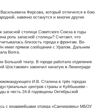
 Васильевича Фирсова, который отличился в бою
родной, навечно останутся и многие другие
к запасной столице Советского Союза в годы
на роль запасной столицы? Считают, что
читывалась близость города к фронтам. Во-
Он имел прямое сообщение с Уралом, Дальним
ала Волга.
и Большой театр. В городе работало отделение
ий Шостакович закончил начатую в Ленинграде
нокомандующего И.В. Сталина в трёх городах
ндустриальных центров страны и Куйбышеве -
ады в честь 24-й годовщины Октябрьской
ились с юнармейцами отряда «Санчировец» МБОУ