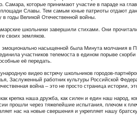
о. Самара, которые принимают участие в параде на гла
а площади Славы. Тем самым юные патриоты отдают да
у в годы Великой Отечественной войны.
амарские школьники завершили стихами. Они прочитали
ге своих земляков.
 эмоционально насыщенной была Минута молчания в Па
единила участников телемоста в едином порыве скорби и
особные её передать.
народную видео встречу школьников городов-партнёр
ья, Заслуженный работник культуры Российской Федер
чественная война – это не просто страница истории, эт
 как крепка наша дружба, как силен и един наш народ, к
сии прошли через тяжелейшие испытания, плечом к плеч
вляет нас на новые свершения и укрепляет нашу братску