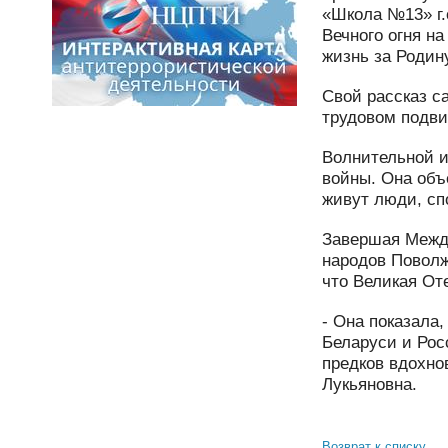
«Школа №13» г.
Вечного огня н
жизнь за Родин
Свой рассказ с
трудовом подви
Волнительной и
войны. Она объ
живут люди, сп
Завершая Между
народов Поволж
что Великая Оте
- Она показала,
Беларуси и Рос
предков вдохно
Лукьяновна.
Возврат к списку