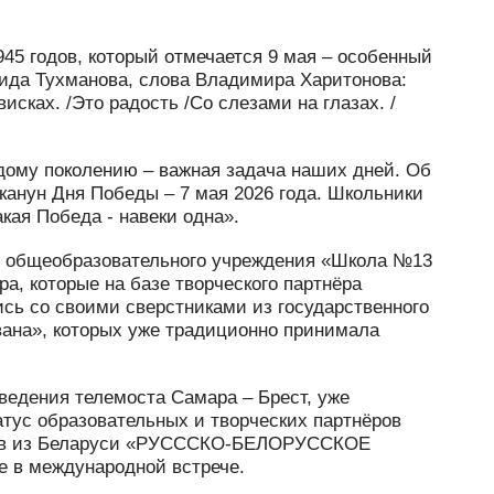
45 годов, который отмечается 9 мая – особенный
вида Тухманова, слова Владимира Харитонова:
исках. /Это радость /Со слезами на глазах. /
дому поколению – важная задача наших дней. Об
канун Дня Победы – 7 мая 2026 года. Школьники
ая Победа - навеки одна».
о общеобразовательного учреждения «Школа №13
а, которые на базе творческого партнёра
сь со своими сверстниками из государственного
вана», которых уже традиционно принимала
ведения телемоста Самара – Брест, уже
атус образовательных и творческих партнёров
дцев из Беларуси «РУСССКО-БЕЛОРУССКОЕ
 в международной встрече.