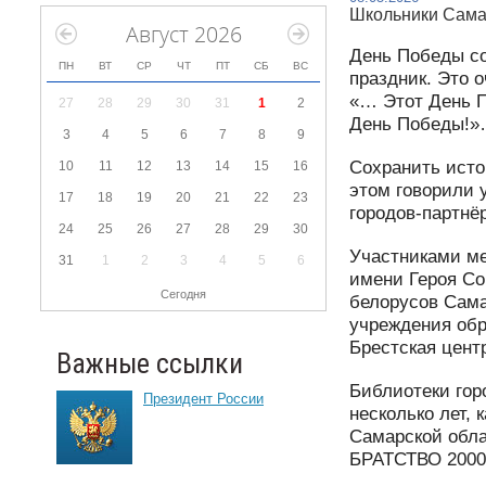
Школьники Самар
Август 2026
День Победы со
ПН
ВТ
СР
ЧТ
ПТ
СБ
ВС
праздник. Это 
«… Этот День По
27
28
29
30
31
1
2
День Победы!
3
4
5
6
7
8
9
Сохранить исто
10
11
12
13
14
15
16
этом говорили 
17
18
19
20
21
22
23
городов-партнё
24
25
26
27
28
29
30
Участниками м
31
1
2
3
4
5
6
имени Героя Со
Сегодня
белорусов Сама
учреждения обр
Брестская цент
Важные ссылки
Библиотеки гор
Президент России
несколько лет,
Самарской обл
БРАТСТВО 2000»