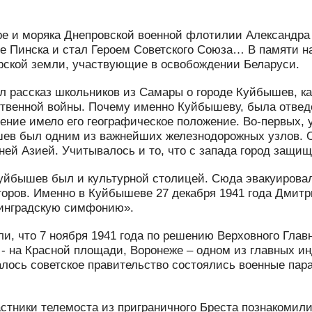
е и моряка Днепровской военной флотилии Александра
е Пинска и стал Героем Советского Союза… В памяти на
ской земли, участвующие в освобождении Беларуси.
 рассказ школьников из Самары о городе Куйбышев, ка
твенной войны. Почему именно Куйбышеву, была отведе
ние имело его географическое положение. Во-первых, у
шев был одним из важнейших железнодорожных узлов. 
ней Азией. Учитывалось и то, что с запада город защищ
уйбышев был и культурной столицей. Сюда эвакуировал
оров. Именно в Куйбышеве 27 декабря 1941 года Дмитр
инградскую симфонию».
ли, что 7 ноября 1941 года по решению Верховного Глав
 - на Красной площади, Воронеже – одном из главных и
алось советское правительство состоялись военные пар
астники телемоста из приграничного Бреста познаком