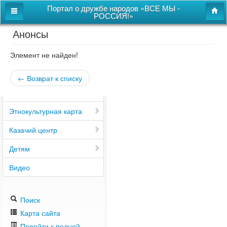
Портал о дружбе народов «ВСЕ МЫ -
РОССИЯ!»
Анонсы
Главная
Дом дружбы народов
Элемент не найден!
Новости
← Возврат к списку
СВОи
Этнокультурная карта
Казачий центр
Детям
Видео
Поиск
Карта сайта
Перейти к полной