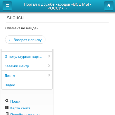
Портал о дружбе народов «ВСЕ МЫ -
РОССИЯ!»
Анонсы
Главная
Дом дружбы народов
Элемент не найден!
Новости
← Возврат к списку
СВОи
Этнокультурная карта
Казачий центр
Детям
Видео
Поиск
Карта сайта
Перейти к полной