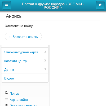
Портал о дружбе народов «ВСЕ МЫ -
РОССИЯ!»
Анонсы
Главная
Дом дружбы народов
Элемент не найден!
Новости
← Возврат к списку
СВОи
Этнокультурная карта
Казачий центр
Детям
Видео
Поиск
Карта сайта
Перейти к полной