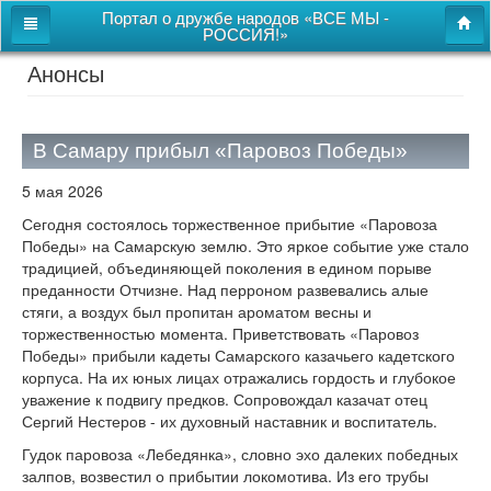
Портал о дружбе народов «ВСЕ МЫ -
РОССИЯ!»
Анонсы
Главная
Дом дружбы народов
В Самару прибыл «Паровоз Победы»
Новости
5 мая 2026
СВОи
Сегодня состоялось торжественное прибытие «Паровоза
Этнокультурная карта
Победы» на Самарскую землю. Это яркое событие уже стало
традицией, объединяющей поколения в едином порыве
Казачий центр
преданности Отчизне. Над перроном развевались алые
стяги, а воздух был пропитан ароматом весны и
Детям
торжественностью момента. Приветствовать «Паровоз
Победы» прибыли кадеты Самарского казачьего кадетского
Видео
корпуса. На их юных лицах отражались гордость и глубокое
уважение к подвигу предков. Сопровождал казачат отец
Сергий Нестеров - их духовный наставник и воспитатель.
Поиск
Гудок паровоза «Лебедянка», словно эхо далеких победных
Карта сайта
залпов, возвестил о прибытии локомотива. Из его трубы
Перейти к полной