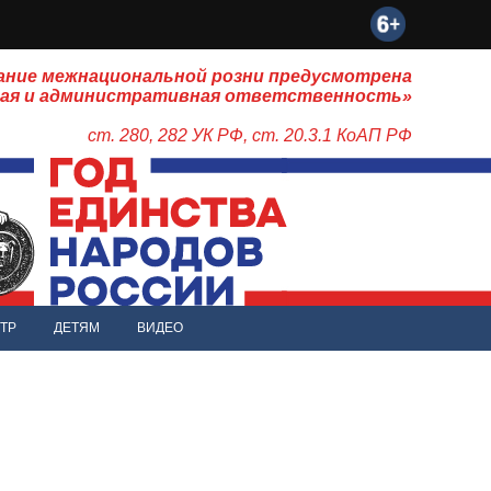
ание межнациональной розни предусмотрена
ная и административная ответственность»
ст. 280, 282 УК РФ, ст. 20.3.1 КоАП РФ
ТР
ДЕТЯМ
ВИДЕО