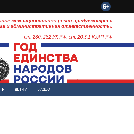
ание межнациональной розни предусмотрена
ная и административная ответственность»
ст. 280, 282 УК РФ, ст. 20.3.1 КоАП РФ
ТР
ДЕТЯМ
ВИДЕО