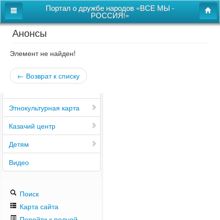
Портал о дружбе народов «ВСЕ МЫ -
РОССИЯ!»
Анонсы
Главная
Дом дружбы народов
Элемент не найден!
Новости
← Возврат к списку
СВОи
Этнокультурная карта
Казачий центр
Детям
Видео
Поиск
Карта сайта
Перейти к полной