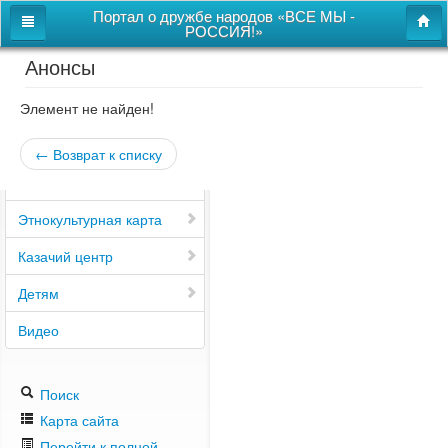
Портал о дружбе народов «ВСЕ МЫ -
РОССИЯ!»
Анонсы
Главная
Дом дружбы народов
Элемент не найден!
Новости
← Возврат к списку
СВОи
Этнокультурная карта
Казачий центр
Детям
Видео
Поиск
Карта сайта
Перейти к полной