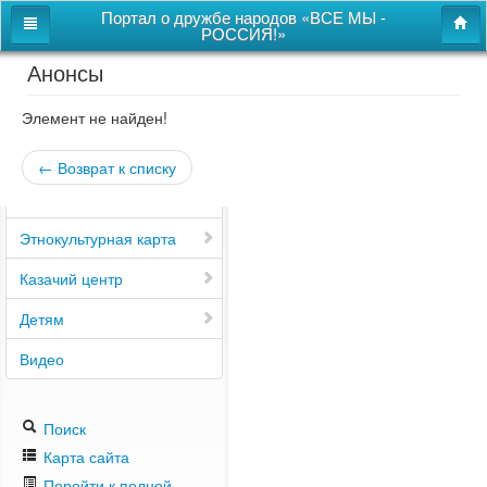
Портал о дружбе народов «ВСЕ МЫ -
РОССИЯ!»
Анонсы
Главная
Дом дружбы народов
Элемент не найден!
Новости
← Возврат к списку
СВОи
Этнокультурная карта
Казачий центр
Детям
Видео
Поиск
Карта сайта
Перейти к полной