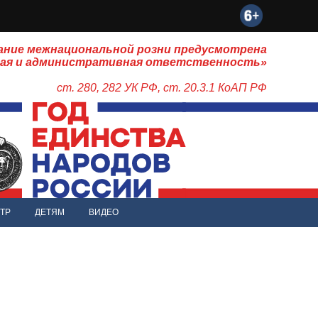
ание межнациональной розни предусмотрена
ная и административная ответственность»
ст. 280, 282 УК РФ, ст. 20.3.1 КоАП РФ
ТР
ДЕТЯМ
ВИДЕО