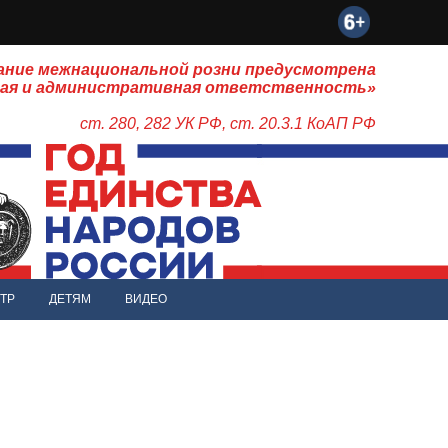
ание межнациональной розни предусмотрена
ная и административная ответственность»
ст. 280, 282 УК РФ, ст. 20.3.1 КоАП РФ
ТР
ДЕТЯМ
ВИДЕО