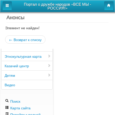
Портал о дружбе народов «ВСЕ МЫ -
РОССИЯ!»
Анонсы
Главная
Дом дружбы народов
Элемент не найден!
Новости
← Возврат к списку
СВОи
Этнокультурная карта
Казачий центр
Детям
Видео
Поиск
Карта сайта
Перейти к полной