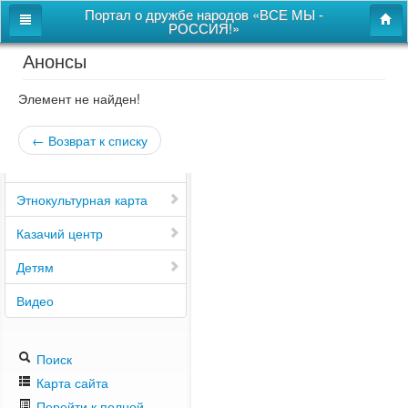
Портал о дружбе народов «ВСЕ МЫ -
РОССИЯ!»
Анонсы
Главная
Дом дружбы народов
Элемент не найден!
Новости
← Возврат к списку
СВОи
Этнокультурная карта
Казачий центр
Детям
Видео
Поиск
Карта сайта
Перейти к полной