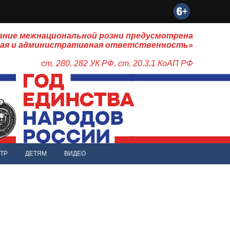
ание межнациональной розни предусмотрена
ная и административная ответственность»
ст. 280, 282 УК РФ, ст. 20.3.1 КоАП РФ
ТР
ДЕТЯМ
ВИДЕО