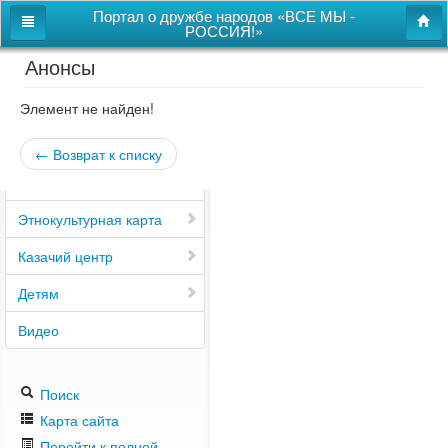
Портал о дружбе народов «ВСЕ МЫ -
РОССИЯ!»
Анонсы
Главная
Дом дружбы народов
Элемент не найден!
Новости
← Возврат к списку
СВОи
Этнокультурная карта
Казачий центр
Детям
Видео
Поиск
Карта сайта
Перейти к полной