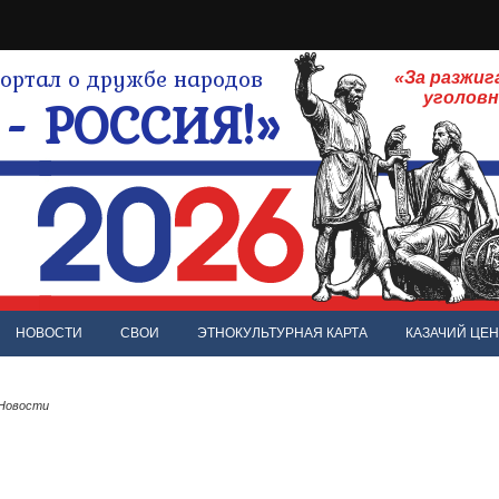
ртал о дружбе народов
«За разжиг
- РОССИЯ!»
уголов
НОВОСТИ
СВОИ
ЭТНОКУЛЬТУРНАЯ КАРТА
КАЗАЧИЙ ЦЕН
 Новости