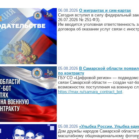
06.08.2026
О мигрантах и сим-картах
Сегодня вступил в силу федеральный зак
26.07.2026 № 251-ФЗ).
Им вводится уголовная ответственность 
договора об оказании услуг связи с инос
05.08.2026
В Самарской области появил
по контракту
ГБУ СО «Цифровой регион» — подведомст
связи Самарской области — создан чат-б
возможностях поступления на военную слу
https://max.ru/samara_contract_bot
.
05.08.2026
«Улыбка России. Улыбка еди
Дом дружбы народов Самарской области п
масштабному общенациональному фотопро