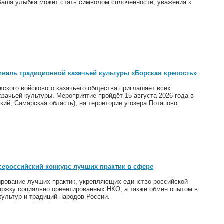
 Ваша улыбка может стать символом сплочённости, уважения к
иваль традиционной казачьей культуры «Борская крепость»
жского войскового казачьего общества приглашает всех
ачьей культуры. Мероприятие пройдёт 15 августа 2026 года в
ий, Самарская область), на территории у озера Потапово.
сероссийский конкурс лучших практик в сфере
ирование лучших практик, укрепляющих единство российской
ержку социально ориентированных НКО, а также обмен опытом в
ультур и традиций народов России.