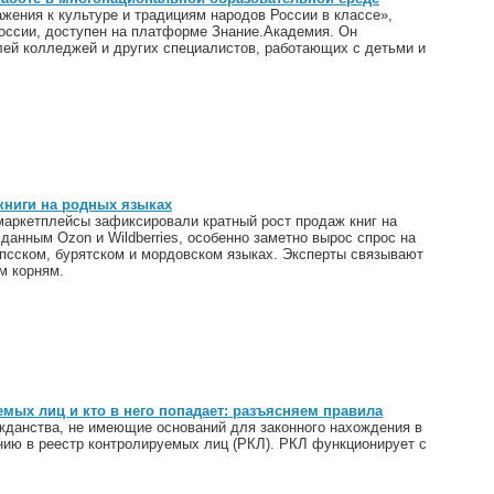
жения к культуре и традициям народов России в классе»,
России, доступен на платформе Знание.Академия. Он
лей колледжей и других специалистов, работающих с детьми и
книги на родных языках
маркетплейсы зафиксировали кратный рост продаж книг на
данным Ozon и Wildberries, особенно заметно вырос спрос на
епсском, бурятском и мордовском языках. Эксперты связывают
м корням.
емых лиц и кто в него попадает: разъясняем правила
ажданства, не имеющие оснований для законного нахождения в
ию в реестр контролируемых лиц (РКЛ). РКЛ функционирует с