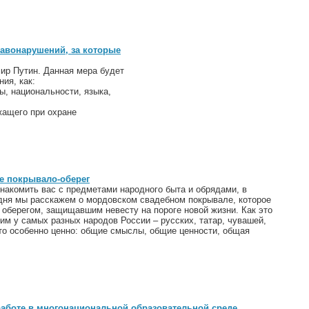
авонарушений, за которые
ир Путин. Данная мера будет
ния, как:
ы, национальности, языка,
ащего при охране
е покрывало-оберег
накомить вас с предметами народного быта и обрядами, в
одня мы расскажем о мордовском свадебном покрывале, которое
 оберегом, защищавшим невесту на пороге новой жизни. Как это
им у самых разных народов России – русских, татар, чувашей,
это особенно ценно: общие смыслы, общие ценности, общая
 работе в многонациональной образовательной среде