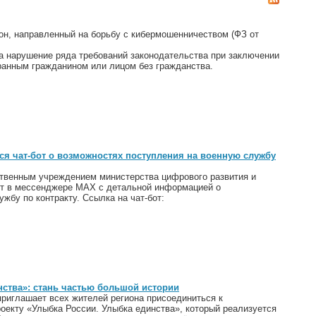
он, направленный на борьбу с кибермошенничеством (ФЗ от
за нарушение ряда требований законодательства при заключении
транным гражданином или лицом без гражданства.
ся чат-бот о возможностях поступления на военную службу
венным учреждением министерства цифрового развития и
от в мессенджере МАХ с детальной информацией о
жбу по контракту. Ссылка на чат-бот:
нства»: стань частью большой истории
риглашает всех жителей региона присоединиться к
екту «Улыбка России. Улыбка единства», который реализуется