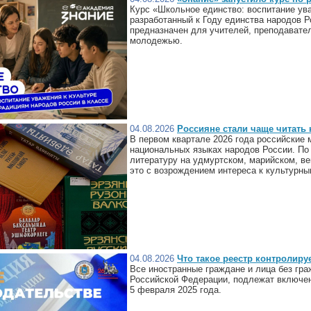
Курс «Школьное единство: воспитание ува
разработанный к Году единства народов 
предназначен для учителей, преподавате
молодежью.
04.08.2026
Россияне стали чаще читать 
В первом квартале 2026 года российские 
национальных языках народов России. По 
литературу на удмуртском, марийском, в
это с возрождением интереса к культурны
04.08.2026
Что такое реестр контролиру
Все иностранные граждане и лица без гр
Российской Федерации, подлежат включен
5 февраля 2025 года.