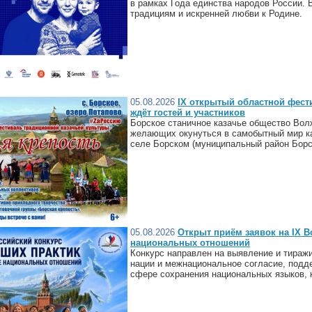
в рамках Года единства народов России.
традициям и искренней любви к Родине.
05.08.2026
IX открытый областной фест
ждёт гостей и участников
Борское станичное казачье общество Вол
желающих окунуться в самобытный мир каз
селе Борском (муниципальный район Борск
05.08.2026
Открыт приём заявок на IX В
национальных отношений
Конкурс направлен на выявление и тираж
нации и межнациональное согласие, подд
сфере сохранения национальных языков, к