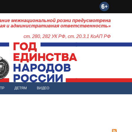
ание межнациональной розни предусмотрена
ная и административная ответственность»
ст. 280, 282 УК РФ, ст. 20.3.1 КоАП РФ
ТР
ДЕТЯМ
ВИДЕО