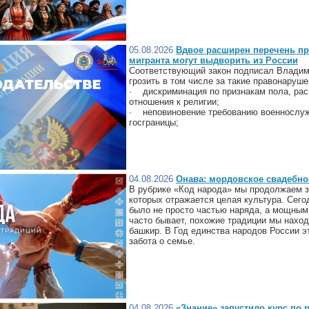
05.08.2026
Вдвое расширен перечень пр
мигранта могут выдворить из России
Соответствующий закон подписал Владим
грозить в том числе за такие правонаруше
· дискриминация по признакам пола, рас
отношения к религии;
· неповиновение требованию военнослуж
госграницы;
04.08.2026
Онава: мордовское свадебно
В рубрике «Код народа» мы продолжаем з
которых отражается целая культура. Сег
было не просто частью наряда, а мощным
часто бывает, похожие традиции мы наход
башкир. В Год единства народов России 
забота о семье.
04.08.2026
«Знание» запустило курс по