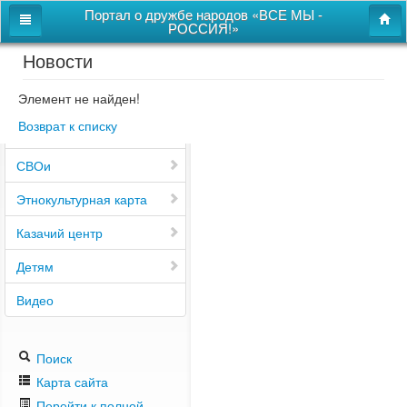
Портал о дружбе народов «ВСЕ МЫ -
РОССИЯ!»
Новости
Главная
Дом дружбы народов
Элемент не найден!
Возврат к списку
Новости
СВОи
Этнокультурная карта
Казачий центр
Детям
Видео
Поиск
Карта сайта
Перейти к полной