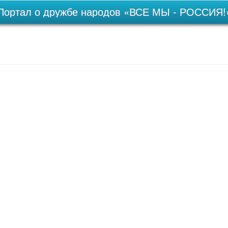
Портал о дружбе народов «ВСЕ МЫ - РОССИЯ!