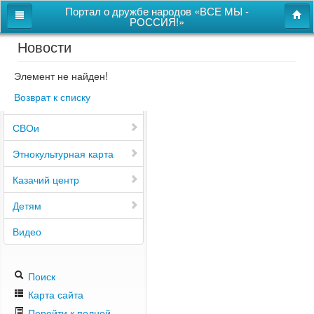
Портал о дружбе народов «ВСЕ МЫ -
РОССИЯ!»
Новости
Главная
Дом дружбы народов
Элемент не найден!
Возврат к списку
Новости
СВОи
Этнокультурная карта
Казачий центр
Детям
Видео
Поиск
Карта сайта
Перейти к полной