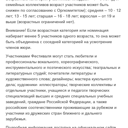
семейных коллективов возраст участников может быть
снижен по согласованию с Оргкомитетом); средняя – 10 - 12
лет; 13 - 15 лет; старшая – 16 - 18 лет; взрослая – от 19 и
выше (возрастных ограничений нет).
Внимание! Если возрастная категория или номинация
набирает менее 5 участников одного возраста, то она может
быть объединена с соседней категорией на усмотрение
членов жюри.
Участниками Фестиваля могут стать любители и
профессионалы вокального, хореографического,
инструментального и поэтического искусства; театральных и
литературных студий; почитатели литературы и
художественного слова; дизайнеры; мастера кукольного
дела; художники- иллюстраторы; творческие коллективы и
отдельные участники, учащиеся и педагоги творческих
специализаций высших и средних специальных учебных
заведений, граждане Российской Федерации, а также
российские соотечественники проживающие за рубежом и
участники из дружеских стран ближнего и дальнего
зарубежья.
Подробная информация доступна на официальном сайте