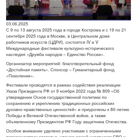
версии сайта
03.06.2025
С 9 по 13 августа 2025 года в городе Кострома и с 19 по 21
сентября 2025 года в Москве, в Центральном доме
работников искусств (ЦДРИ), состоятся IV и V
Международные фестивали культурно-исторического
наследия «Дружба народов – Единство России».
Организатор мероприятий: благотворительный фонд
«Достойная память». Спонсор – Гуманитарный фонд
«Поколение».
Фестивали проводятся в рамках содействия реализации
Указа Президента РФ от 9 ноября 2022 года № 809 «Об
утверждении Основ государственной политики по
сохранению и укреплению традиционных российских
духовно-нравственных ценностей» и приурочены к 80-летию
Победы в Великой Отечественной войне, а также
объявленному Президентом РФ Году защитника Отечества.
Особое внимание уделено участникам с ограниченными
возможностями здоровья, членам семей участников СВО и