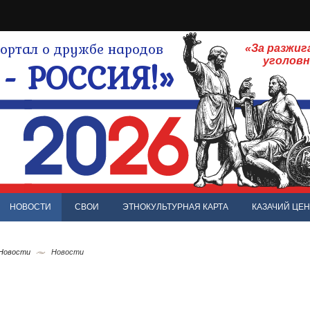
ртал о дружбе народов
«За разжиг
- РОССИЯ!»
уголов
НОВОСТИ
СВОИ
ЭТНОКУЛЬТУРНАЯ КАРТА
КАЗАЧИЙ ЦЕН
 Новости
Новости