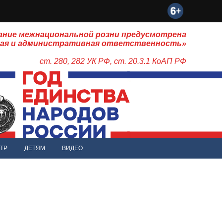
ание межнациональной розни предусмотрена
ная и административная ответственность»
ст. 280, 282 УК РФ, ст. 20.3.1 КоАП РФ
ТР
ДЕТЯМ
ВИДЕО