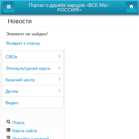
Портал о дружбе народов «ВСЕ МЫ -
РОССИЯ!»
Новости
Главная
Дом дружбы народов
Элемент не найден!
Возврат к списку
Новости
СВОи
Этнокультурная карта
Казачий центр
Детям
Видео
Поиск
Карта сайта
Перейти к полной