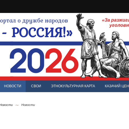
ртал о дружбе народов
«За разжиг
- РОССИЯ!»
уголов
НОВОСТИ
СВОИ
ЭТНОКУЛЬТУРНАЯ КАРТА
КАЗАЧИЙ ЦЕН
 Новости
Новости