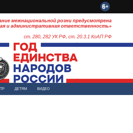
ание межнациональной розни предусмотрена
ная и административная ответственность»
ст. 280, 282 УК РФ, ст. 20.3.1 КоАП РФ
ТР
ДЕТЯМ
ВИДЕО