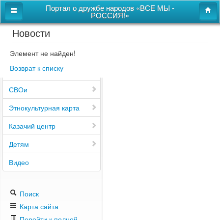
Портал о дружбе народов «ВСЕ МЫ -
РОССИЯ!»
Новости
Главная
Дом дружбы народов
Элемент не найден!
Возврат к списку
Новости
СВОи
Этнокультурная карта
Казачий центр
Детям
Видео
Поиск
Карта сайта
Перейти к полной