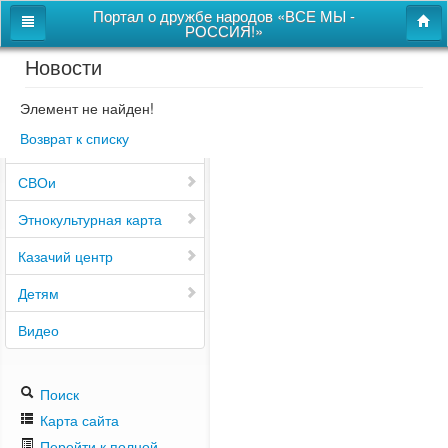
Портал о дружбе народов «ВСЕ МЫ -
РОССИЯ!»
Новости
Главная
Дом дружбы народов
Элемент не найден!
Возврат к списку
Новости
СВОи
Этнокультурная карта
Казачий центр
Детям
Видео
Поиск
Карта сайта
Перейти к полной