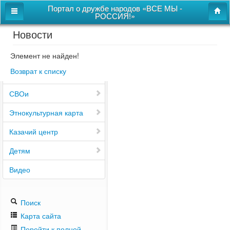
Портал о дружбе народов «ВСЕ МЫ -
РОССИЯ!»
Новости
Главная
Дом дружбы народов
Элемент не найден!
Возврат к списку
Новости
СВОи
Этнокультурная карта
Казачий центр
Детям
Видео
Поиск
Карта сайта
Перейти к полной