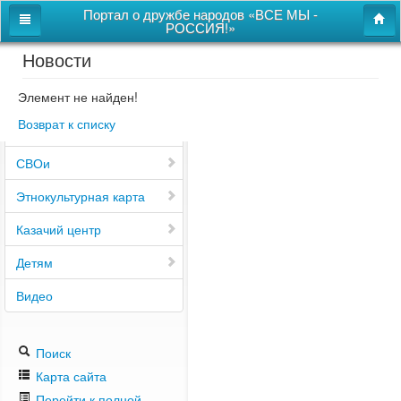
Портал о дружбе народов «ВСЕ МЫ -
РОССИЯ!»
Новости
Главная
Дом дружбы народов
Элемент не найден!
Возврат к списку
Новости
СВОи
Этнокультурная карта
Казачий центр
Детям
Видео
Поиск
Карта сайта
Перейти к полной