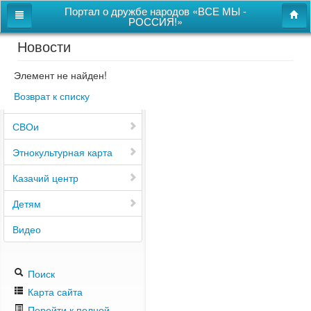
Портал о дружбе народов «ВСЕ МЫ -
РОССИЯ!»
Новости
Главная
Дом дружбы народов
Элемент не найден!
Возврат к списку
Новости
СВОи
Этнокультурная карта
Казачий центр
Детям
Видео
Поиск
Карта сайта
Перейти к полной