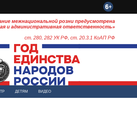
ание межнациональной розни предусмотрена
ная и административная ответственность»
ст. 280, 282 УК РФ, ст. 20.3.1 КоАП РФ
ТР
ДЕТЯМ
ВИДЕО