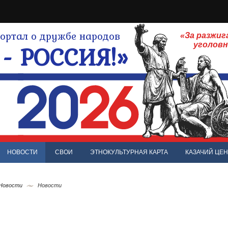
ртал о дружбе народов
«За разжиг
- РОССИЯ!»
уголов
НОВОСТИ
СВОИ
ЭТНОКУЛЬТУРНАЯ КАРТА
КАЗАЧИЙ ЦЕН
 Новости
Новости