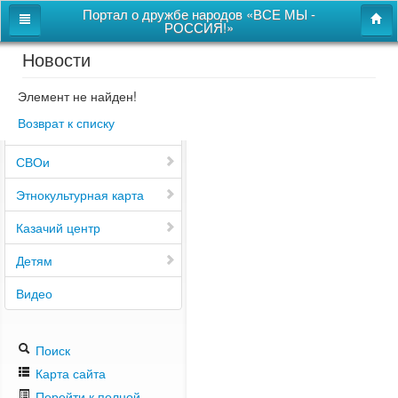
Портал о дружбе народов «ВСЕ МЫ -
РОССИЯ!»
Новости
Главная
Дом дружбы народов
Элемент не найден!
Возврат к списку
Новости
СВОи
Этнокультурная карта
Казачий центр
Детям
Видео
Поиск
Карта сайта
Перейти к полной