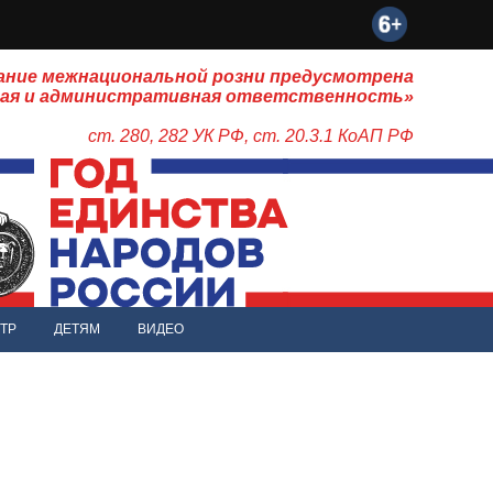
ание межнациональной розни предусмотрена
ная и административная ответственность»
ст. 280, 282 УК РФ, ст. 20.3.1 КоАП РФ
ТР
ДЕТЯМ
ВИДЕО