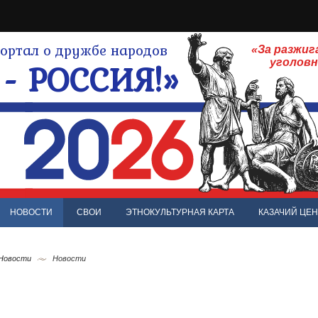
ртал о дружбе народов
«За разжиг
- РОССИЯ!»
уголов
НОВОСТИ
СВОИ
ЭТНОКУЛЬТУРНАЯ КАРТА
КАЗАЧИЙ ЦЕН
 Новости
Новости